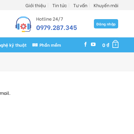
Giới thiệu
Tin tức
Tư vấn
Khuyến mãi
Hotline 24/7
Đăng nhập
0979.287.345
0
₫
ghệ kỹ thuật
Phần mềm
0
mail.