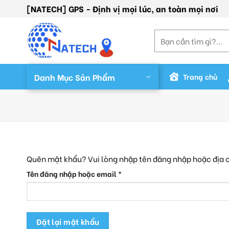
Skip
[NATECH] GPS - Định vị mọi lúc, an toàn mọi nơi
to
content
Tìm
kiếm:
Danh Mục Sản Phẩm
Trang chủ
Quên mật khẩu? Vui lòng nhập tên đăng nhập hoặc địa ch
Bắt
Tên đăng nhập hoặc email
*
buộc
Đặt lại mật khẩu