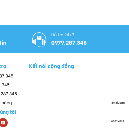
Hỗ trợ 24/7
tin
0979.287.345
trợ
Kết nối cộng đồng
287.345
7.345
9.287.345
 hàng
Tìm đường
húng tôi
Chat Zalo