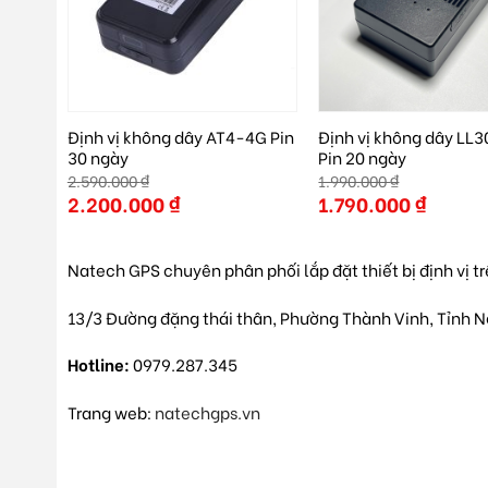
Định vị không dây AT4-4G Pin
Định vị không dây LL3
30 ngày
Pin 20 ngày
2.590.000
₫
1.990.000
₫
Giá
2.200.000
₫
Giá
1.790.000
₫
gốc
gốc
Giá
Giá
là:
là:
hiện
hiện
2.590.000 ₫.
1.990.000 ₫.
tại
tại
là:
là:
Natech GPS chuyên phân phối lắp đặt thiết bị định vị t
2.200.000 ₫.
1.790.000 ₫.
13/3 Đường đặng thái thân, Phường Thành Vinh, Tỉnh 
Hotline:
0979.287.345
Trang web:
natechgps.vn