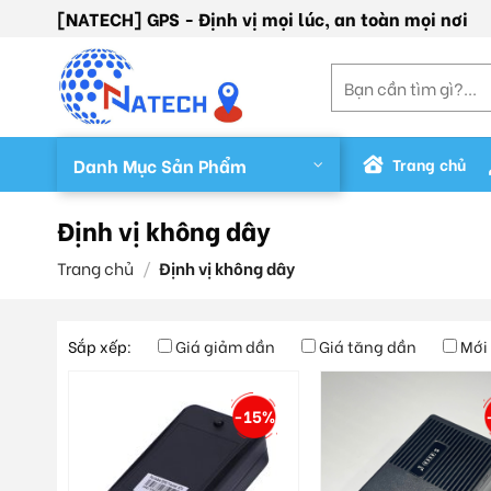
Skip
[NATECH] GPS - Định vị mọi lúc, an toàn mọi nơi
to
content
Tìm
kiếm:
Danh Mục Sản Phẩm
Trang chủ
Định vị không dây
Trang chủ
/
Định vị không dây
Sắp xếp:
Giá giảm dần
Giá tăng dần
Mới
-15%