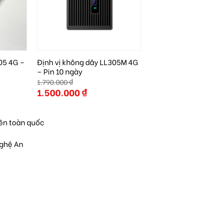
05 4G –
Định vị không dây LL305M 4G
– Pin 10 ngày
1.790.000
₫
Giá
1.500.000
₫
gốc
Giá
là:
hiện
1.790.000 ₫.
tại
là:
rên toàn quốc
1.500.000 ₫.
Nghệ An