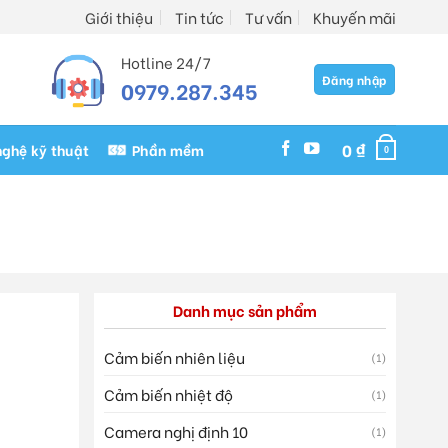
Giới thiệu
Tin tức
Tư vấn
Khuyến mãi
Hotline 24/7
Đăng nhập
0979.287.345
0
₫
ghệ kỹ thuật
Phần mềm
0
Danh mục sản phẩm
Cảm biến nhiên liệu
(1)
Cảm biến nhiệt độ
(1)
Camera nghị định 10
(1)