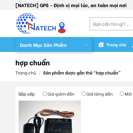
Skip
[NATECH] GPS - Định vị mọi lúc, an toàn mọi nơi
to
content
Tìm
kiếm:
Danh Mục Sản Phẩm
Trang chủ
hợp chuẩn
Trang chủ
/
Sản phẩm được gắn thẻ “hợp chuẩn”
Sắp xếp:
Giá giảm dần
Giá tăng dần
Mới