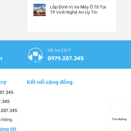
Lắp Định Vị Xe Máy Ô Tô Tại
TP Vinh Nghệ An Uy Tín
Hỗ trợ 24/7
n
0979.287.345
trợ
Kết nối cộng đồng
287.345
7.345
9.287.345
 hàng
Tìm đường
húng tôi