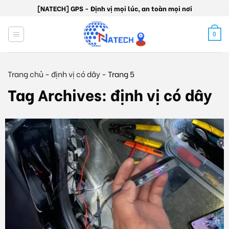
Skip
[NATECH] GPS - Định vị mọi lúc, an toàn mọi nơi
to
content
0
Trang chủ
-
định vị có dây
-
Trang 5
Tag Archives:
định vị có dây