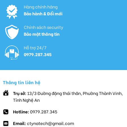
Hàng chính hãng
Bảo hành & Đổi mới
Chính sách security
Bảo mật thông tin
Hỗ trợ 24/7
0979.287.345
Thông tin liên hệ
Trụ sở:
13/3 Đường đặng thái thân, Phường Thành Vinh,
Tỉnh Nghệ An
Hotline:
0979.287.345
Email:
ctynatech@gmail.com